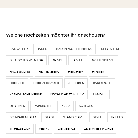
Welche Hochzeiten möchtet ihr anschauen?
ANNWEILER
BADEN
BADEN-WÜRTTEMBERG
DEIDESHEIM
DEUTSCHES WEINTOR
DIRNDL
FAMILIE
GOTTESDIENST
HAUS SOLMS
HERRENBERG
HERXHEIM
HIPSTER
HOCHZEIT
HOCHZEITSAUTO
JETTINGEN
KARLSRUHE
KATHOLISCHE MESSE
KIRCHLICHE TRAUUNG
LANDAU
OLDTIMER
PARKHOTEL
PFALZ
SCHLOSS
SCHWABENLAND
STADT
STANDESAMT
STYLE
TRIFELS
TRIFELSBLICK
VESPA
WEINBERGE
ZEISKAMER MÜHLE