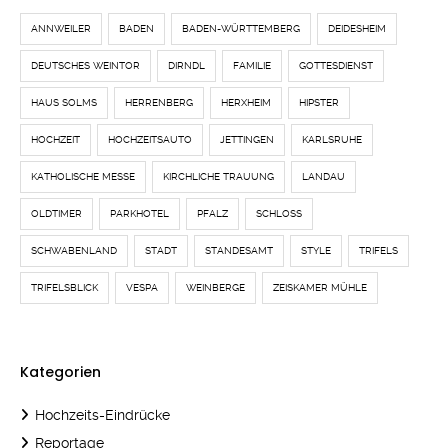
ANNWEILER
BADEN
BADEN-WÜRTTEMBERG
DEIDESHEIM
DEUTSCHES WEINTOR
DIRNDL
FAMILIE
GOTTESDIENST
HAUS SOLMS
HERRENBERG
HERXHEIM
HIPSTER
HOCHZEIT
HOCHZEITSAUTO
JETTINGEN
KARLSRUHE
KATHOLISCHE MESSE
KIRCHLICHE TRAUUNG
LANDAU
OLDTIMER
PARKHOTEL
PFALZ
SCHLOSS
SCHWABENLAND
STADT
STANDESAMT
STYLE
TRIFELS
TRIFELSBLICK
VESPA
WEINBERGE
ZEISKAMER MÜHLE
Kategorien
Hochzeits-Eindrücke
Reportage